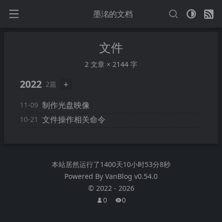
墨洺的文档
文件
2 文章 × 2144 字
2022
+
2篇
制作光盘映像
11-09
文件操作相关命令
10-21
本站居然运行了
1400天10小时53分8秒
Powered By
VanBlog
v0.54.0
©
2022
-
2026
0
0