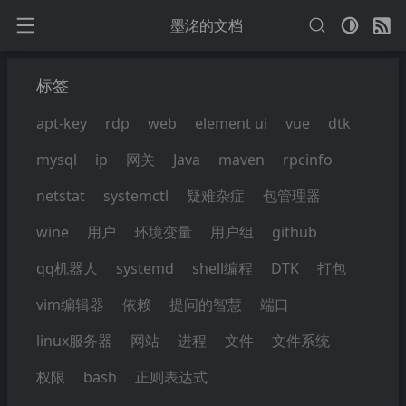
墨洺的文档
标签
apt-key
rdp
web
element ui
vue
dtk
mysql
ip
网关
Java
maven
rpcinfo
netstat
systemctl
疑难杂症
包管理器
wine
用户
环境变量
用户组
github
qq机器人
systemd
shell编程
DTK
打包
vim编辑器
依赖
提问的智慧
端口
linux服务器
网站
进程
文件
文件系统
权限
bash
正则表达式